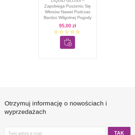
LIQUID GLOSS –
Zapobiega Puszeniu Się
Włosów Nawet Podczas
Bardzo Wilgotnej Pogody
95,00 zł
star_border
star_border
star_border
star_border
star_border
Otrzymuj informację o nowościach i
wyprzedażach