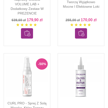
Tworzą Wyjątkowo
VOLUME LAB +
Mocne I Efektowne Loki
Dodatkowy Zestaw W
PREZENCIE
179,90 zł
170,00 zł
639,60 zł
255,00 zł
star
star
star
star
star
star
star
star
star
star
-50%
CURL PRO - Sprej Z Solą
Morską, Który Tworzy