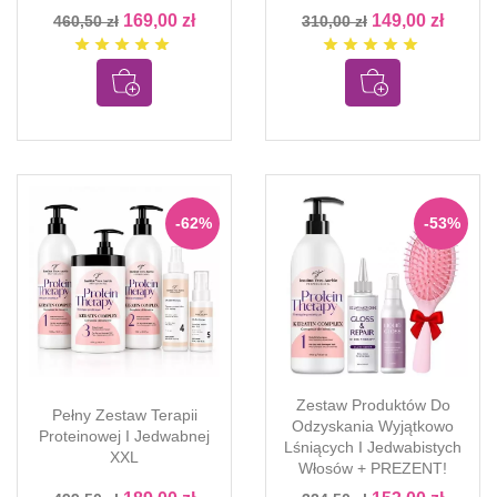
169,00 zł
149,00 zł
460,50 zł
310,00 zł
star
star
star
star
star
star
star
star
star
star
-62%
-53%
Zestaw Produktów Do
Pełny Zestaw Terapii
Odzyskania Wyjątkowo
Proteinowej I Jedwabnej
Lśniących I Jedwabistych
XXL
Włosów + PREZENT!