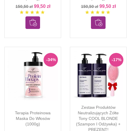
99,50 zł
99,50 zł
150,50 zł
150,50 zł
star
star
star
star
star
star
star
star
star
star
-34%
-17%
Zestaw Produktów
Terapia Proteinowa
Neutralizujących Żółte
Maska Do Włosów
Tony COOL BLONDE
(1000g)
(szampon I Odżywka) +
PREZENT!