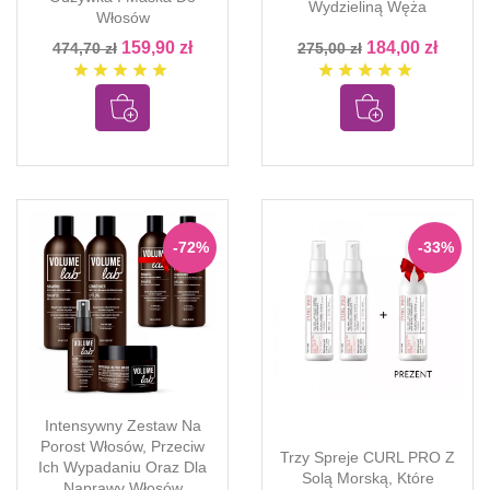
Wydzieliną Węża
Włosów
159,90 zł
184,00 zł
474,70 zł
275,00 zł
star
star
star
star
star
star
star
star
star
star
-72%
-33%
Intensywny Zestaw Na
Porost Włosów, Przeciw
Trzy Spreje CURL PRO Z
Ich Wypadaniu Oraz Dla
Solą Morską, Które
Naprawy Włosów