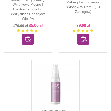
Zabieg Laminowania
Wyjątkowo Mocne I
Włosów W Domu (10
Efektowne Loki Do
Zabiegów)
Wszystkich Rodzajów
Włosów
85,00 zł
79,00 zł
170,00 zł
star
star
star
star
star
star
star
star
star
star