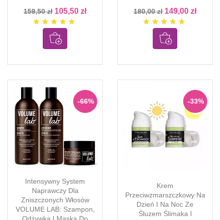
105,50 zł
149,00 zł
159,50 zł
180,00 zł
star
star
star
star
star
star
star
star
star
star
-66%
-33%
Intensywny System
Krem
Naprawczy Dla
Przeciwzmarszczkowy Na
Zniszczonych Włosów
Dzień I Na Noc Ze
VOLUME LAB: Szampon,
Śluzem Ślimaka I
Odżywka I Maska ​​do