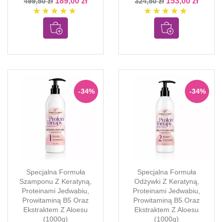
189,00 zł
153,00 zł
499,50 zł
324,50 zł
star
star
star
star
star
star
star
star
star
star
-34%
-34%
Specjalna Formuła
Specjalna Formuła
Szamponu Z Keratyną,
Odżywki Z Keratyną,
Proteinami Jedwabiu,
Proteinami Jedwabiu,
Prowitaminą B5 Oraz
Prowitaminą B5 Oraz
Ekstraktem Z Aloesu
Ekstraktem Z Aloesu
(1000g)
(1000g)