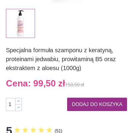
Specjalna formuła szamponu z keratyną,
proteinami jedwabiu, prowitaminą B5 oraz
ekstraktem z aloesu (1000g)
Cena:
99,50 zł
150,50 zł
DODAJ DO KOSZYKA
5
star
star
star
star
star
(
51
)