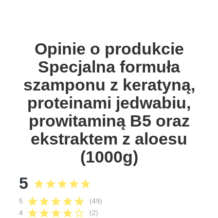
Opinie o produkcie
Specjalna formuła
szamponu z keratyną,
proteinami jedwabiu,
prowitaminą B5 oraz
ekstraktem z aloesu
(1000g)
5
star
star
star
star
star
star
star
star
star
star
5
(49)
star
star
star
star
star_border
4
(2)