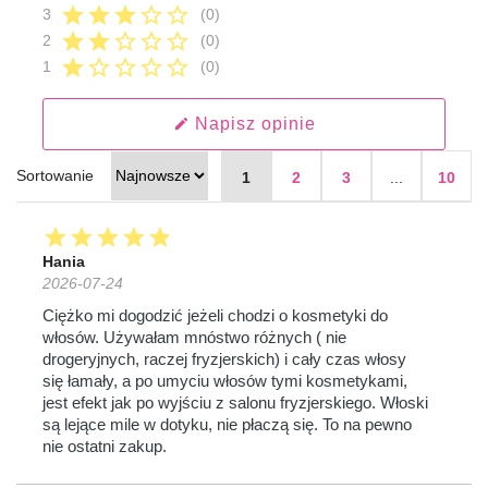
star
star
star
star_border
star_border
3
(0)
star
star
star_border
star_border
star_border
2
(0)
star
star_border
star_border
star_border
star_border
1
(0)
Napisz opinie
edit
Sortowanie
1
2
3
...
10
star
star
star
star
star
Hania
2026-07-24
Ciężko mi dogodzić jeżeli chodzi o kosmetyki do
włosów. Używałam mnóstwo różnych ( nie
drogeryjnych, raczej fryzjerskich) i cały czas włosy
się łamały, a po umyciu włosów tymi kosmetykami,
jest efekt jak po wyjściu z salonu fryzjerskiego. Włoski
są lejące mile w dotyku, nie płaczą się. To na pewno
nie ostatni zakup.