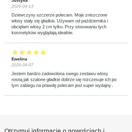
Justyna
2026-04-13
Dziewczyny szczerze polecam. Moje zniszczone
włosy stały się gładkie. Używam od października i
obcięłam włosy 2 cm tylko. Przy stosowaniu tych
kosmetyków wyglądają idealnie.
star
star
star
star
star
Ewelina
2026-04-07
Jestem bardzo zadowolona swego zestawu wlosy
rosną jak szalone gładkie dobrze się rozczesuje ich po
tym zabiegu na prawdę polecam jest super wydajny .
Otrzymuj informację o nowościach i