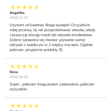
star
star
star
star
star
Angelika
2026-07-03
Używam od kwietnia. Mega wydajne! Oczywiście
robię przerwy, by nie przeproteinować włosów, wtedy
zazwyczaj stosuję maski lub odżywki emolientowe.
Dobrze sprawdza się również używanie samej
odżywki z buteleczki nr 2 między myciami. Ogólnie
polecam, przyjemne produkty 😊
star
star
star
star
star
Ilona
2026-06-02
Super , polecam mega jestem zadowolona ,polecam
wszystkim
star
star
star
star
star