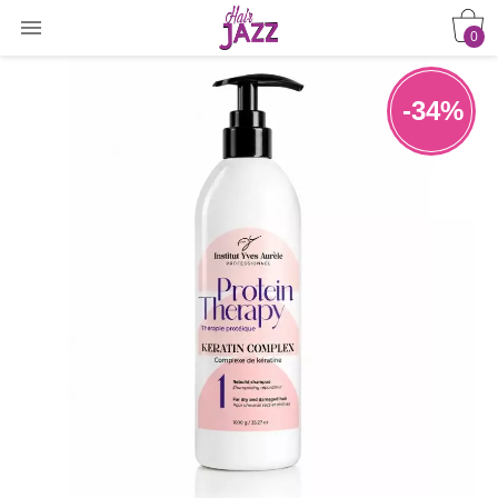

0
-34%