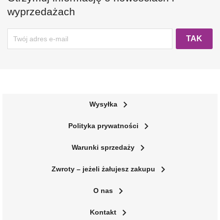
wyprzedażach
navigate_next
Wysyłka
navigate_next
Polityka prywatności
navigate_next
Warunki sprzedaży
navigate_next
Zwroty – jeżeli żałujesz zakupu
navigate_next
O nas
navigate_next
Kontakt