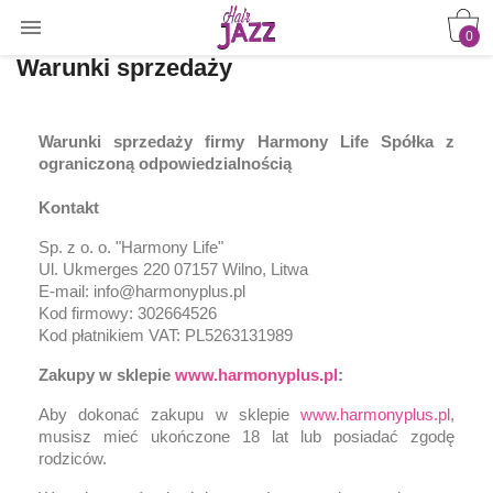

0
Warunki sprzedaży
Warunki sprzedaży firmy Harmony Life Spółka z
ograniczoną odpowiedzialnością
Kontakt
Sp. z o. o. "Harmony Life"
Ul. Ukmerges 220 07157 Wilno, Litwa
E-mail: info@harmonyplus.pl
Kod firmowy: 302664526
Kod płatnikiem VAT: PL5263131989
Zakupy w sklepie
www.harmonyplus.pl
:
Aby dokonać zakupu w sklepie
www.harmonyplus.pl
,
musisz mieć ukończone 18 lat lub posiadać zgodę
rodziców.