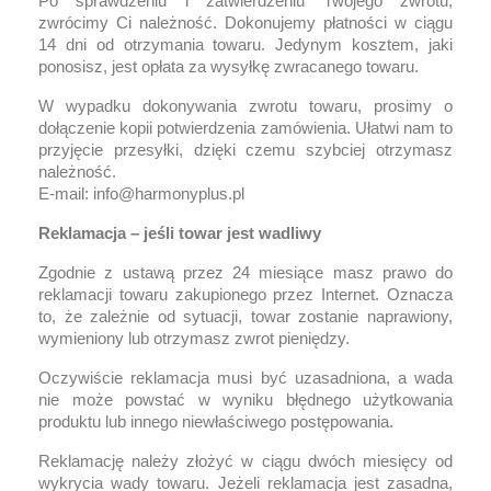
Po sprawdzeniu i zatwierdzeniu Twojego zwrotu,
zwrócimy Ci należność. Dokonujemy płatności w ciągu
14 dni od otrzymania towaru. Jedynym kosztem, jaki
ponosisz, jest opłata za wysyłkę zwracanego towaru.
W wypadku dokonywania zwrotu towaru, prosimy o
dołączenie kopii potwierdzenia zamówienia. Ułatwi nam to
przyjęcie przesyłki, dzięki czemu szybciej otrzymasz
należność.
E-mail: info@harmonyplus.pl
Reklamacja – jeśli towar jest wadliwy
Zgodnie z ustawą przez 24 miesiące masz prawo do
reklamacji towaru zakupionego przez Internet. Oznacza
to, że zależnie od sytuacji, towar zostanie naprawiony,
wymieniony lub otrzymasz zwrot pieniędzy.
Oczywiście reklamacja musi być uzasadniona, a wada
nie może powstać w wyniku błędnego użytkowania
produktu lub innego niewłaściwego postępowania.
Reklamację należy złożyć w ciągu dwóch miesięcy od
wykrycia wady towaru. Jeżeli reklamacja jest zasadna,