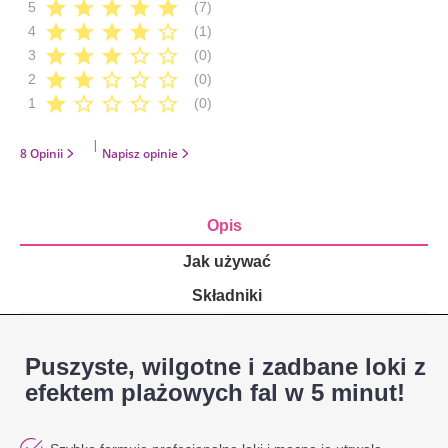
star
star
star
star
star
5
(7)
star
star
star
star
star_border
4
(1)
star
star
star
star_border
star_border
3
(0)
star
star
star_border
star_border
star_border
2
(0)
star
star_border
star_border
star_border
star_border
1
(0)
|
8 Opinii
Napisz opinie
Opis
Jak używać
Składniki
Puszyste, wilgotne i zadbane loki z
efektem plażowych fal w 5 minut!