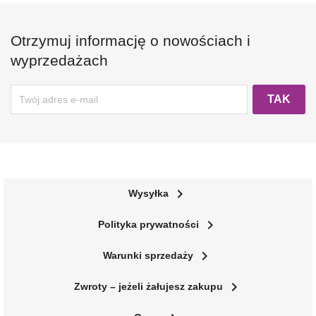
Otrzymuj informację o nowościach i
wyprzedażach
navigate_next
Wysyłka
navigate_next
Polityka prywatności
navigate_next
Warunki sprzedaży
navigate_next
Zwroty – jeżeli żałujesz zakupu