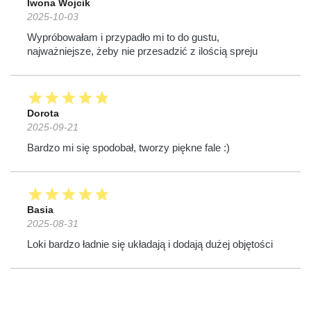
Iwona Wojcik
2025-10-03
Wypróbowałam i przypadło mi to do gustu,
najważniejsze, żeby nie przesadzić z ilością spreju
star
star
star
star
star
Dorota
2025-09-21
Bardzo mi się spodobał, tworzy piękne fale :)
star
star
star
star
star
Basia
2025-08-31
Loki bardzo ładnie się układają i dodają dużej objętości