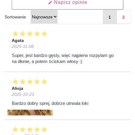
Napisz opinie
edit
Sortowanie
1
2
star
star
star
star
star
Agata
2025-11-08
Super, jest bardzo gęsty, więc najpierw rozpylam go
na dłonie, a potem ściskam włosy :)
star
star
star
star
star
Alicja
2025-10-23
Bardzo dobry sprej, dobrze utrwala loki
star
star
star
star
star