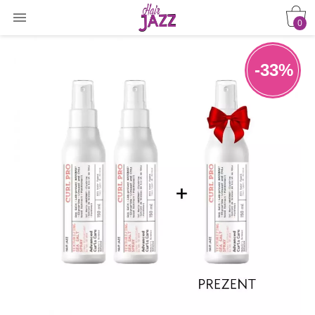

0
-33%