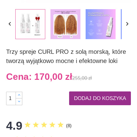


Trzy spreje CURL PRO z solą morską, które
tworzą wyjątkowo mocne i efektowne loki
Cena:
170,00 zł
255,00 zł
DODAJ DO KOSZYKA
4.9
star
star
star
star
star
(
8
)