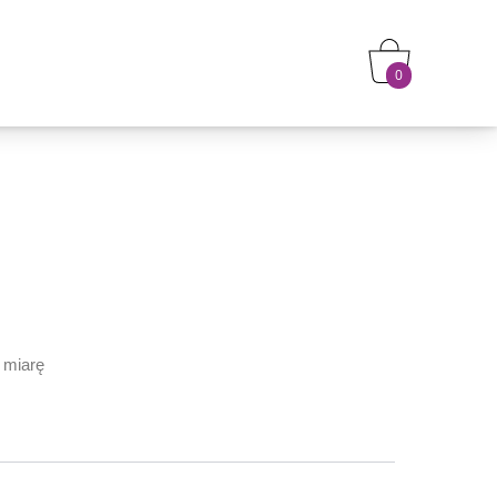
0
 miarę