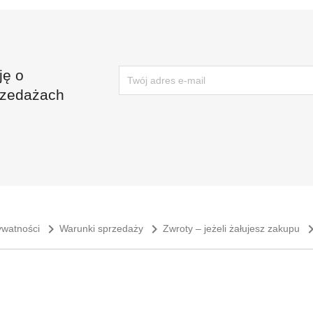
ję o
rzedażach
navigate_next
navigate_next
navigate
rywatności
Warunki sprzedaży
Zwroty – jeżeli żałujesz zakupu