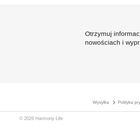
Otrzymuj informac
nowościach i wyp
navigate_next
Wysyłka
Polityka p
© 2026 Harmony Life