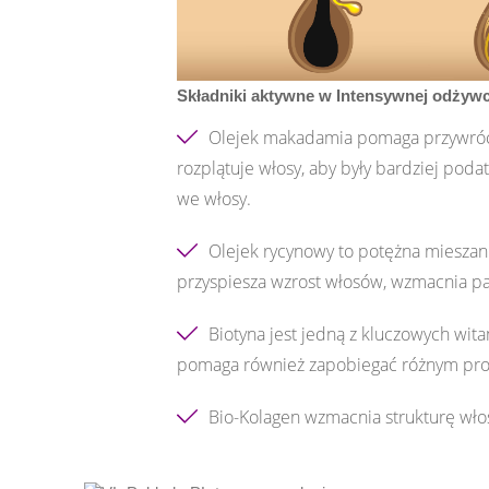
Składniki aktywne w Intensywnej odżyw
Olejek makadamia pomaga przywrócić 
rozplątuje włosy, aby były bardziej podat
we włosy.
Olejek rycynowy to potężna mieszank
przyspiesza wzrost włosów, wzmacnia pa
Biotyna jest jedną z kluczowych wit
pomaga również zapobiegać różnym prob
Bio-Kolagen wzmacnia strukturę wło