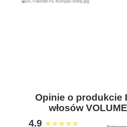
Opinie o produkcie
włosów VOLUME L
4.9
star
star
star
star
star
Sortowanie