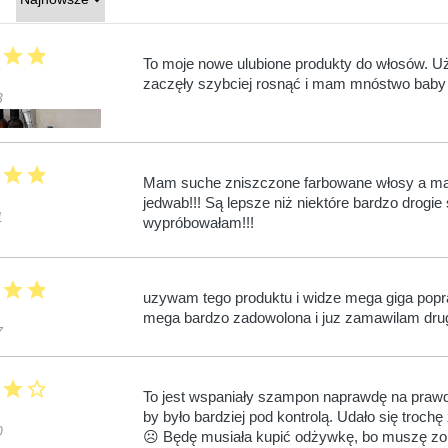
r
star
star
To moje nowe ulubione produkty do włosów. U
zaczęły szybciej rosnąć i mam mnóstwo baby 
3
r
star
star
Mam suche zniszczone farbowane włosy a mas
jedwab!!! Są lepsze niż niektóre bardzo drogi
1
wypróbowałam!!!
r
star
star
uzywam tego produktu i widze mega giga popr
mega bardzo zadowolona i juz zamawilam drugi
7
r
star
star_border
To jest wspaniały szampon naprawdę na prawd
by było bardziej pod kontrolą. Udało się troc
0
☹ Będę musiała kupić odżywkę, bo muszę zob