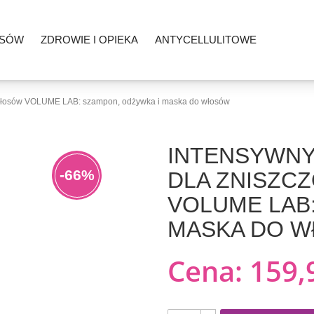
OSÓW
ZDROWIE I OPIEKA
ANTYCELLULITOWE
włosów VOLUME LAB: szampon, odżywka i maska ​​do włosów
INTENSYWNY
-66%
DLA ZNISZC
VOLUME LAB
MASKA ​​DO
Cena:
159,9