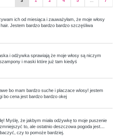
3
1
2
4
5
...
7
żywam ich od miesiąca i zauważyłam, że moje włosy
hair. Jestem bardzo bardzo bardzo szczęśliwa
ka i odżywka sprawiają że moje włosy są niczym
e szampony i maski które już tam kiedyś
awe bo mam bardzo suche i placzace wlosy! jestem
 bo cena jest bardzo bardzo okej
ę! Myślę, że jakbym miała odżywkę to moje puszenie
hę zmniejszyć to, ale ostatnio deszczowa pogoda jest…
aczyć, czy to pomoże bardziej.