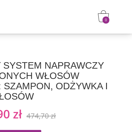
0
 SYSTEM NAPRAWCZY
ZONYCH WŁOSÓW
: SZAMPON, ODŻYWKA I
 WŁOSÓW
0 zł
474,70 zł