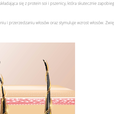
kładająca się z protein soi i pszenicy, która skutecznie zapobi
u i przerzedzaniu włosów oraz stymuluje wzrost włosów. Zwięk