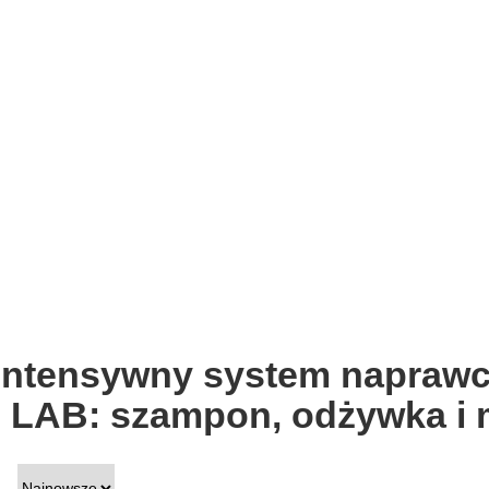
 Intensywny system naprawc
AB: szampon, odżywka i m