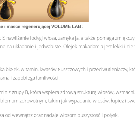
ce i masce regenerującej VOLUME LAB:
nawilżenie łodygi włosa, zamyka ją, a także pomaga zmiękczyć 
ne na układanie i jedwabiste. Olejek makadamia jest lekki i nie 
a białek, witamin, kwasów tłuszczowych i przeciwutleniaczy, kt
sma i zapobiega łamliwości.
amin z grupy B, która wspiera zdrową strukturę włosów, wzmacnia
lemom zdrowotnym, takim jak wypadanie włosów, łupież i swę
sa od wewnątrz oraz nadaje włosom puszystość i połysk.