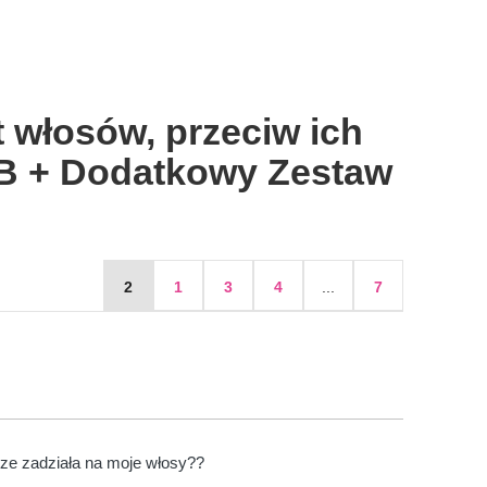
 włosów, przeciw ich
B + Dodatkowy Zestaw
2
1
3
4
...
7
rze zadziała na moje włosy??