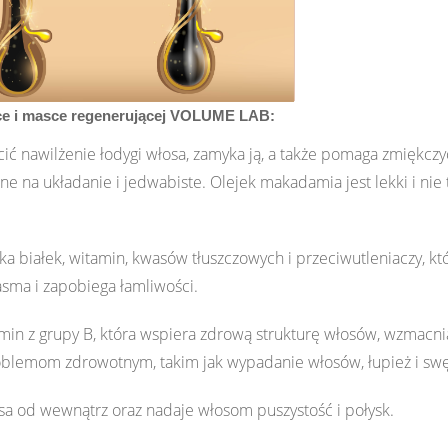
ce i masce regenerującej VOLUME LAB:
nawilżenie łodygi włosa, zamyka ją, a także pomaga zmiękczyć 
ne na układanie i jedwabiste. Olejek makadamia jest lekki i nie 
a białek, witamin, kwasów tłuszczowych i przeciwutleniaczy, kt
sma i zapobiega łamliwości.
amin z grupy B, która wspiera zdrową strukturę włosów, wzmacnia
lemom zdrowotnym, takim jak wypadanie włosów, łupież i swę
sa od wewnątrz oraz nadaje włosom puszystość i połysk.