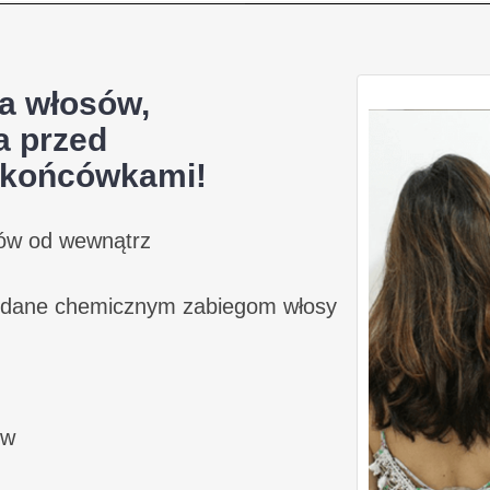
a włosów,
a przed
ę końcówkami!
sów od wewnątrz
ddane chemicznym zabiegom włosy
ów