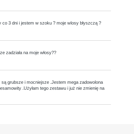
co 3 dni i jestem w szoku ? moje wlosy błyszczą ?
rze zadziała na moje włosy??
sy są grubsze i mocniejsze .Jestem mega zadowolona
iesamowity .Użyłam tego zestawu i już nie zmienię na