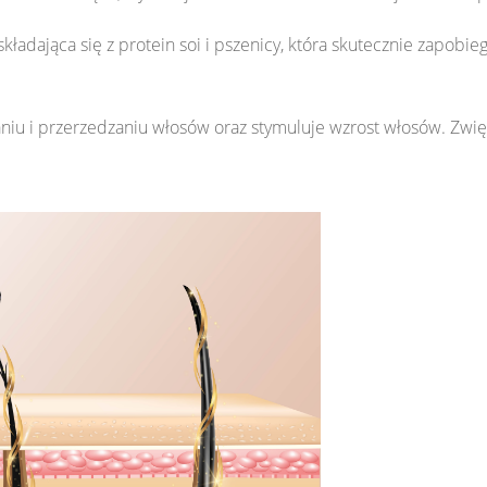
kładająca się z protein soi i pszenicy, która skutecznie zapobi
u i przerzedzaniu włosów oraz stymuluje wzrost włosów. Zwięk