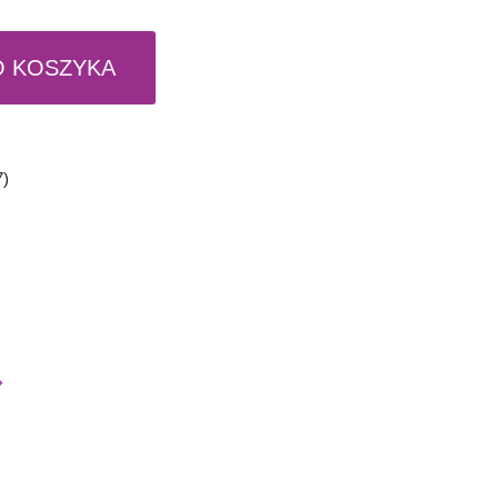
O KOSZYKA
7
)