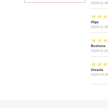
2024-11-0
star
star
sta
Olga
2024-11-0
star
star
sta
Bozhena
2024-11-0
star
star
sta
Urszula
2024-10-2