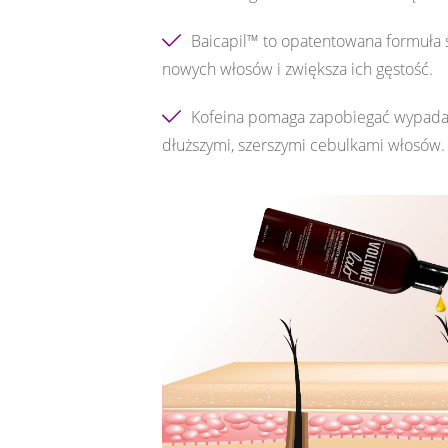
Baicapil™ to opatentowana formuła s
nowych włosów i zwiększa ich gęstość.
Kofeina pomaga zapobiegać wypadani
dłuższymi, szerszymi cebulkami włosów.