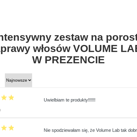
Intensywny zestaw na porost
naprawy włosów VOLUME LA
W PREZENCIE
r
star
star
Uwielbiam te produkty!!!!!!
0
r
star
star
Nie spodziewałam się, że Volume Lab tak dob