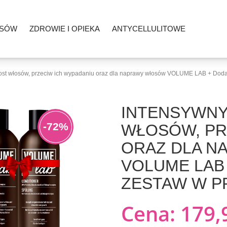
OSÓW
ZDROWIE I OPIEKA
ANTYCELLULITOWE
rost włosów, przeciw ich wypadaniu oraz dla naprawy włosów VOLUME LAB + D
INTENSYWNY
-72%
WŁOSÓW, PR
ORAZ DLA 
VOLUME LAB
ZESTAW W P
Cena:
179,9