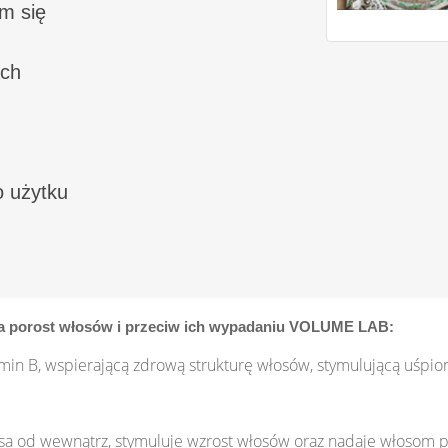
m się
ach
 użytku
na porost włosów i przeciw ich wypadaniu VOLUME LAB:
amin B, wspierającą zdrową strukturę włosów, stymulującą uśpi
sa od wewnątrz, stymuluje wzrost włosów oraz nadaje włosom pu