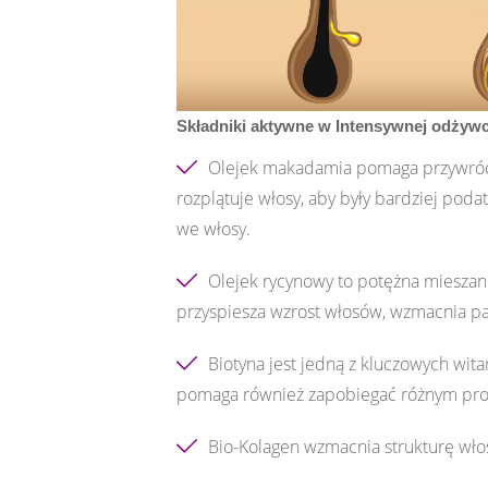
Składniki aktywne w Intensywnej odżyw
Olejek makadamia pomaga przywrócić 
rozplątuje włosy, aby były bardziej podat
we włosy.
Olejek rycynowy to potężna mieszank
przyspiesza wzrost włosów, wzmacnia pa
Biotyna jest jedną z kluczowych wit
pomaga również zapobiegać różnym prob
Bio-Kolagen wzmacnia strukturę wło