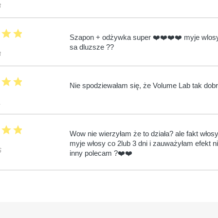
8
r
star
star
Szapon + odżywka super ❤️❤️❤️❤️ myje wlosy 
sa dluzsze ??
8
r
star
star
Nie spodziewałam się, że Volume Lab tak dob
1
r
star
star
Wow nie wierzyłam że to działa? ale fakt wło
myje włosy co 2lub 3 dni i zauważyłam efekt n
6
inny polecam ?❤️❤️