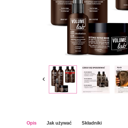

Opis
Jak używać
Składniki