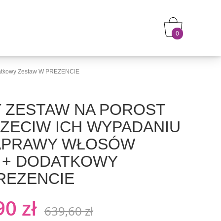
0
odatkowy Zestaw W PREZENCIE
 ZESTAW NA POROST
ZECIW ICH WYPADANIU
NAPRAWY WŁOSÓW
 + DODATKOWY
REZENCIE
0 zł
639,60 zł